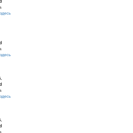
d
а
здесь
d
а
здесь
б.
d
а
здесь
б.
d
а