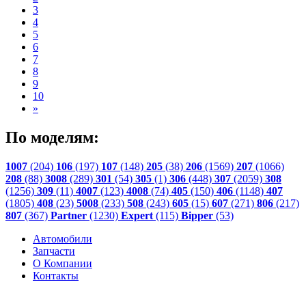
3
4
5
6
7
8
9
10
»
По моделям:
1007
(204)
106
(197)
107
(148)
205
(38)
206
(1569)
207
(1066)
208
(88)
3008
(289)
301
(54)
305
(1)
306
(448)
307
(2059)
308
(1256)
309
(11)
4007
(123)
4008
(74)
405
(150)
406
(1148)
407
(1805)
408
(23)
5008
(233)
508
(243)
605
(15)
607
(271)
806
(217)
807
(367)
Partner
(1230)
Expert
(115)
Bipper
(53)
Автомобили
Запчасти
О Компании
Контакты