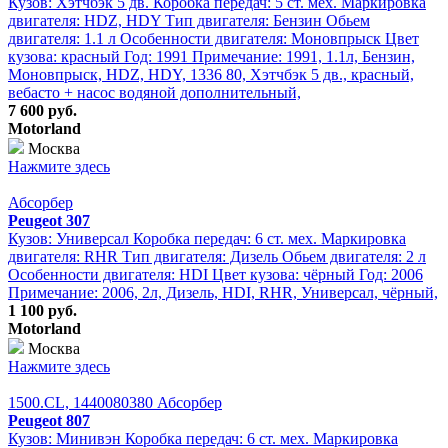
Кузов: Хэтчбэк 5 дв. Коробка передач: 5 ст. мех. Маркировка
двигателя: HDZ, HDY Тип двигателя: Бензин Обьем
двигателя: 1.1 л Особенности двигателя: Моновпрыск Цвет
кузова: красный Год: 1991 Примечание: 1991, 1.1л, Бензин,
Моновпрыск, HDZ, HDY, 1336 80, Хэтчбэк 5 дв., красный,
вебасто + насос водяной дополнительный,
7 600 руб.
Motorland
Москва
Нажмите здесь
Абсорбер
Peugeot 307
Кузов: Универсал Коробка передач: 6 ст. мех. Маркировка
двигателя: RHR Тип двигателя: Дизель Обьем двигателя: 2 л
Особенности двигателя: HDI Цвет кузова: чёрный Год: 2006
Примечание: 2006, 2л, Дизель, HDI, RHR, Универсал, чёрный,
1 100 руб.
Motorland
Москва
Нажмите здесь
1500.CL, 1440080380 Абсорбер
Peugeot 807
Кузов: Минивэн Коробка передач: 6 ст. мех. Маркировка