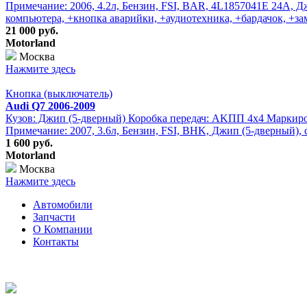
Примечание: 2006, 4.2л, Бензин, FSI, BAR, 4L1857041E 24A, Д
компьютера, +кнопка аварийки, +аудиотехника, +бардачок, +за
21 000 руб.
Motorland
Москва
Нажмите здесь
Кнопка (выключатель)
Audi Q7 2006-2009
Кузов: Джип (5-дверный) Коробка передач: АKПП 4х4 Маркировк
Примечание: 2007, 3.6л, Бензин, FSI, BHK, Джип (5-дверный), 
1 600 руб.
Motorland
Москва
Нажмите здесь
Автомобили
Запчасти
О Компании
Контакты