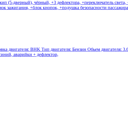
жип (5-дверный), чёрный, +3 дефлектора, +переключатель света,
мок зажигания, +блок кнопок, +подушка безопасности пассажира
а двигателя: BHK Тип двигателя: Бензин Обьем двигателя: 3.6 
синий, аварийки + дефлектор,