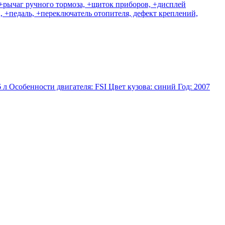
 +рычаг ручного тормоза, +щиток приборов, +дисплей
, +педаль, +переключатель отопителя, дефект креплений,
л Особенности двигателя: FSI Цвет кузова: синий Год: 2007