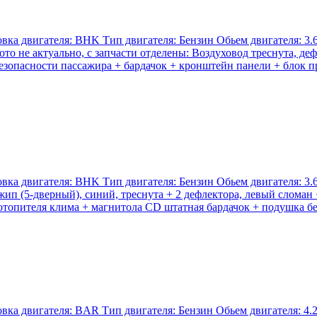
а двигателя: BHK Тип двигателя: Бензин Обьем двигателя: 3.6 
ото не актуально, с запчасти отделены: Воздуховод треснута, д
езопасности пассажира + бардачок + кронштейн панели + блок пр
а двигателя: BHK Тип двигателя: Бензин Обьем двигателя: 3.6 
жип (5-дверный), синий, треснута + 2 дефлектора, левый сломан
 отопителя клима + магнитола CD штатная бардачок + подушка б
а двигателя: BAR Тип двигателя: Бензин Обьем двигателя: 4.2 