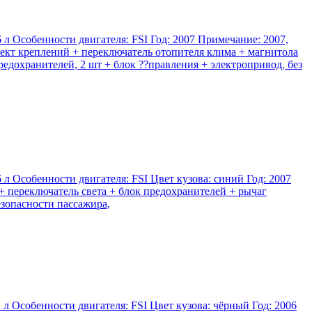
л Особенности двигателя: FSI Год: 2007 Примечание: 2007,
ефект креплений + переключатель отопителя клима + магнитола
едохранителей, 2 шт + блок ??правления + электропривод, без
л Особенности двигателя: FSI Цвет кузова: синий Год: 2007
 + переключатель света + блок предохранителей + рычаг
езопасности пассажира,
л Особенности двигателя: FSI Цвет кузова: чёрный Год: 2006