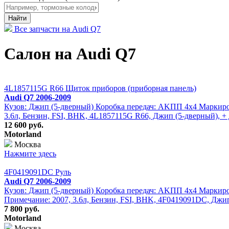
Найти
Все запчасти на Audi Q7
Салон на Audi Q7
4L1857115G R66 Щиток приборов (приборная панель)
Audi Q7 2006-2009
Кузов: Джип (5-дверный) Коробка передач: АKПП 4х4 Маркировк
3.6л, Бензин, FSI, BHK, 4L1857115G R66, Джип (5-дверный), +
12 600 руб.
Motorland
Москва
Нажмите здесь
4F0419091DC Руль
Audi Q7 2006-2009
Кузов: Джип (5-дверный) Коробка передач: АKПП 4х4 Маркировк
Примечание: 2007, 3.6л, Бензин, FSI, BHK, 4F0419091DC, Джип
7 800 руб.
Motorland
Москва