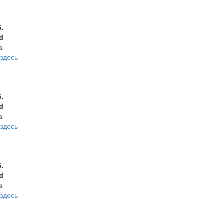
б.
d
а
здесь
б.
d
а
здесь
б.
d
а
здесь