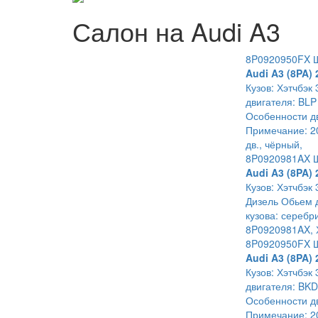
Салон на Audi A3
8P0920950FX Щ
Audi A3 (8PA) 
Кузов: Хэтчбэк 
двигателя: BLP
Особенности дв
Примечание: 20
дв., чёрный,
8P0920981AX Щ
Audi A3 (8PA) 
Кузов: Хэтчбэк 
Дизель Обьем д
кузова: серебр
8P0920981AX, Х
8P0920950FX Щ
Audi A3 (8PA) 
Кузов: Хэтчбэк 
двигателя: BKD
Особенности дв
Примечание: 20