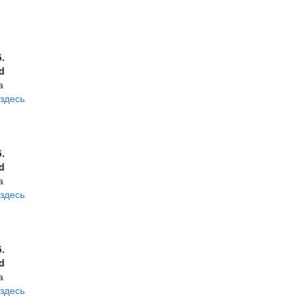
б.
d
а
здесь
б.
d
а
здесь
б.
d
а
здесь