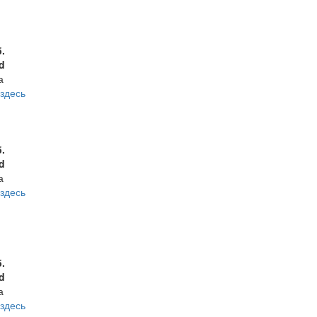
б.
d
а
здесь
б.
d
а
здесь
б.
d
а
здесь