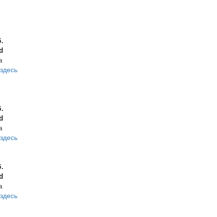
б.
d
а
здесь
б.
d
а
здесь
б.
d
а
здесь