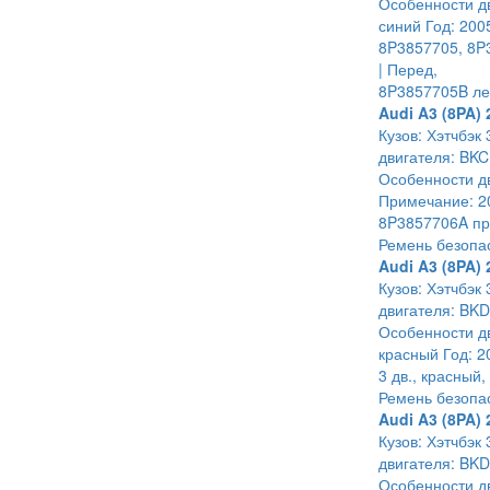
Особенности дв
синий Год: 200
8P3857705, 8P3
| Перед,
8P3857705B ле
Audi A3 (8PA) 
Кузов: Хэтчбэк 
двигателя: BKC
Особенности дв
Примечание: 20
8P3857706A прав
Ремень безопа
Audi A3 (8PA) 
Кузов: Хэтчбэк 
двигателя: BKD
Особенности дв
красный Год: 2
3 дв., красный,
Ремень безопа
Audi A3 (8PA) 
Кузов: Хэтчбэк 
двигателя: BKD
Особенности дв