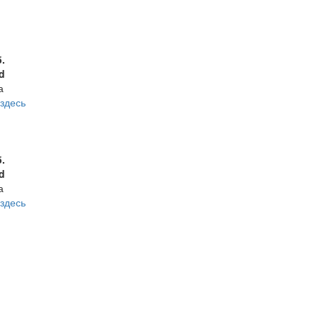
б.
d
а
здесь
б.
d
а
здесь