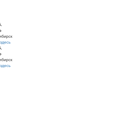
б.
о
ибирск
здесь
б.
о
ибирск
здесь