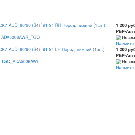
И AUDI 80/90 (B4) `91-94 RH Перед. нижний (1шт.)
1 200 ру
РБР-Авт
а: ADA5006AWR_TGQ
Новос
Нажмите 
И AUDI 80/90 (B4) `91-94 LH Перед. нижний (1шт.)
1 200 ру
РБР-Авт
а: TGQ_ADA5006AWL
Новос
Нажмите 