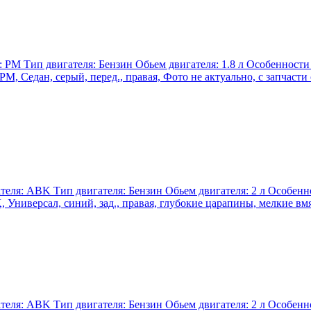
я: PM Тип двигателя: Бензин Обьем двигателя: 1.8 л Особенност
PM, Седан, серый, перед., правая, Фото не актуально, с запчаст
ателя: ABK Тип двигателя: Бензин Обьем двигателя: 2 л Особенн
 Универсал, синий, зад., правая, глубокие царапины, мелкие вмя
ателя: ABK Тип двигателя: Бензин Обьем двигателя: 2 л Особенн