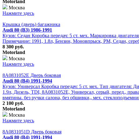
Motorland
Москва
Нажмите здесь
Крышка (дверь) багажника
Audi 80 (B3) 1986-1991
Кузов: Седан Коробка передач: 5 ст. мех. Маркировка двигател
Примечание: 1991, 1.8л, Бензин, Моновпрыск, PM, Седан, сере
8 300 руб.
Motorland
Москва
Нажмите здесь
8A0831052E Дверь боковая
Audi 80 (B4) 1991-1994
Кузов: Универсал Коробка передач: 5 ст. мех. Тип двигателя: Д
1.9л, Дизель, TDI, 8A0831052E, Универсал, серый, перед., пра
вмятины. без ручки салона, без обшивки,, мех. стеклоподъемни
2 100 руб.
Motorland
Москва
Нажмите здесь
8A0831051D Дверь боковая
Audi 80 (B4) 1991-1994