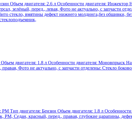
Бензин Обьем двигателя: 2.6 л Особенности двигателя: Инжектор Н
сал, зелёный, перед., левая, Фото не актуально, с запчасти от
ито стекло, вмятины дефект нижнего молдинга,без обшивки, без
. стеклоподъемник,
ин Обьем двигателя: 1.8 л Особенности двигателя: Моновпрыск Н
., правая, Фото не актуально, с запчасти отделены: Стекло боко
я: PM Тип двигателя: Бензин Обьем двигателя: 1.8 л Особенност
к, PM, Седан, красный, перед., правая, глубокие царапины, деф