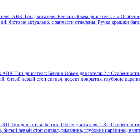
ателя: ABK Тип двигателя: Бензин Обьем двигателя: 2 л Особенн
ий, Фото не актуально, с запчасти отделены: Ручка крышки баг
я: ABK Тип двигателя: Бензин Обьем двигателя: 2 л Особенности
ый, битый левый стоп сигнал, дефект покрытия, глубокие царап
я: RU Тип двигателя: Бензин Обьем двигателя: 1.8 л Особенности
й, битый левый стоп сигнал, ржавчина, глубокие царапины, вмя