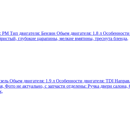
я: PM Тип двигателя: Бензин Обьем двигателя: 1.8 л Особенност
бристый, глубокие царапины, мелкие вмятины, треснута бленда,
изель Обьем двигателя: 1.9 л Особенности двигателя: TDI Направ
вая, Фото не актуально, с запчасти отделены: Ручка двери салон
к,