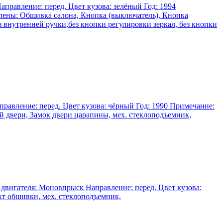
аправление: перед. Цвет кузова: зелёный Год: 1994
делены: Обшивка салона, Кнопка (выключатель), Кнопка
 внутренней ручки,без кнопки регулировки зеркал, без кнопки
аправление: перед. Цвет кузова: чёрный Год: 1990 Примечание:
вой двери, Замок двери царапины, мех. стеклоподъемник,
и двигателя: Моновпрыск Направление: перед. Цвет кузова:
ект обшивки, мех. стеклоподъемник,