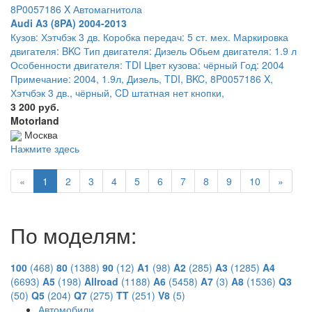
8P0057186 X Автомагнитола
Audi A3 (8PA) 2004-2013
Кузов: Хэтчбэк 3 дв. Коробка передач: 5 ст. мех. Маркировка
двигателя: BKC Тип двигателя: Дизель Обьем двигателя: 1.9 л
Особенности двигателя: TDI Цвет кузова: чёрный Год: 2004
Примечание: 2004, 1.9л, Дизель, TDI, BKC, 8P0057186 X,
Хэтчбэк 3 дв., чёрный, CD штатная нет кнопки,
3 200 руб.
Motorland
Москва
Нажмите здесь
«
1
2
3
4
5
6
7
8
9
10
»
По моделям:
100
(468)
80
(1388)
90
(12)
A1
(98)
A2
(285)
A3
(1285)
A4
(6693)
A5
(198)
Allroad
(1188)
A6
(5458)
A7
(3)
A8
(1536)
Q3
(50)
Q5
(204)
Q7
(275)
TT
(251)
V8
(5)
Автомобили