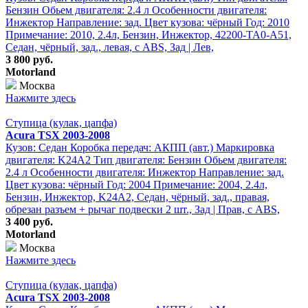
Бензин Обьем двигателя: 2.4 л Особенности двигателя:
Инжектор Направление: зад. Цвет кузова: чёрный Год: 2010
Примечание: 2010, 2.4л, Бензин, Инжектор, 42200-TA0-A51,
Седан, чёрный, зад., левая, с ABS, Зад | Лев,
3 800 руб.
Motorland
Москва
Нажмите здесь
Ступица (кулак, цапфа)
Acura TSX 2003-2008
Кузов: Седан Коробка передач: АКПП (авт.) Маркировка
двигателя: K24A2 Тип двигателя: Бензин Обьем двигателя:
2.4 л Особенности двигателя: Инжектор Направление: зад.
Цвет кузова: чёрный Год: 2004 Примечание: 2004, 2.4л,
Бензин, Инжектор, K24A2, Седан, чёрный, зад., правая,
обрезан разъем + рычаг подвески 2 шт., Зад | Прав, с ABS,
3 400 руб.
Motorland
Москва
Нажмите здесь
Ступица (кулак, цапфа)
Acura TSX 2003-2008