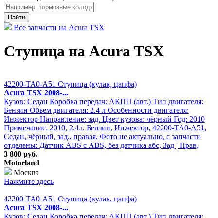
Найти
Все запчасти на Acura TSX
Ступица на Acura TSX
42200-TA0-A51 Ступица (кулак, цапфа)
Acura TSX 2008-...
Кузов: Седан Коробка передач: АКПП (авт.) Тип двигателя:
Бензин Обьем двигателя: 2.4 л Особенности двигателя:
Инжектор Направление: зад. Цвет кузова: чёрный Год: 2010
Примечание: 2010, 2.4л, Бензин, Инжектор, 42200-TA0-A51,
Седан, чёрный, зад., правая, Фото не актуально, с запчасти
отделены: Датчик ABS с ABS, без датчика абс, Зад | Прав,
3 800 руб.
Motorland
Москва
Нажмите здесь
42200-TA0-A51 Ступица (кулак, цапфа)
Acura TSX 2008-...
Кузов: Седан Коробка передач: АКПП (авт.) Тип двигателя: