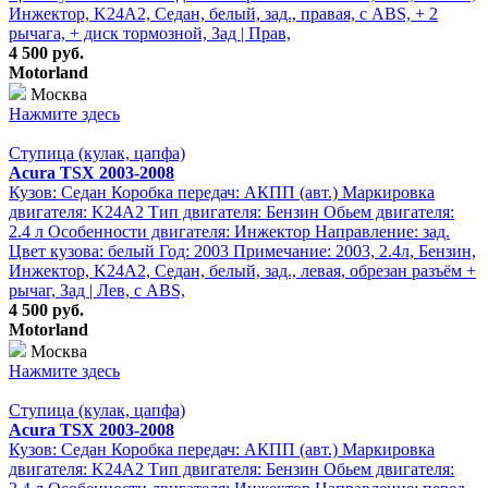
Инжектор, K24A2, Седан, белый, зад., правая, с ABS, + 2
рычага, + диск тормозной, Зад | Прав,
4 500 руб.
Motorland
Москва
Нажмите здесь
Ступица (кулак, цапфа)
Acura TSX 2003-2008
Кузов: Седан Коробка передач: АКПП (авт.) Маркировка
двигателя: K24A2 Тип двигателя: Бензин Обьем двигателя:
2.4 л Особенности двигателя: Инжектор Направление: зад.
Цвет кузова: белый Год: 2003 Примечание: 2003, 2.4л, Бензин,
Инжектор, K24A2, Седан, белый, зад., левая, обрезан разъём +
рычаг, Зад | Лев, с ABS,
4 500 руб.
Motorland
Москва
Нажмите здесь
Ступица (кулак, цапфа)
Acura TSX 2003-2008
Кузов: Седан Коробка передач: АКПП (авт.) Маркировка
двигателя: K24A2 Тип двигателя: Бензин Обьем двигателя: