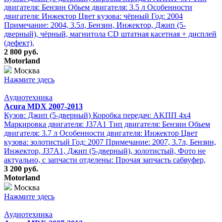
двигателя: Бензин Обьем двигателя: 3.5 л Особенности
двигателя: Инжектор Цвет кузова: чёрный Год: 2004
Примечание: 2004, 3.5л, Бензин, Инжектор, Джип (5-
дверный), чёрный, магнитола CD штатная касетная + дисплей
(дефект),
2 800 руб.
Motorland
Москва
Нажмите здесь
Аудиотехника
Acura MDX 2007-2013
Кузов: Джип (5-дверный) Коробка передач: АKПП 4х4
Маркировка двигателя: J37A1 Тип двигателя: Бензин Обьем
двигателя: 3.7 л Особенности двигателя: Инжектор Цвет
кузова: золотистый Год: 2007 Примечание: 2007, 3.7л, Бензин,
Инжектор, J37A1, Джип (5-дверный), золотистый, Фото не
актуально, с запчасти отделены: Прочая запчасть сабвуфер,
3 200 руб.
Motorland
Москва
Нажмите здесь
Аудиотехника